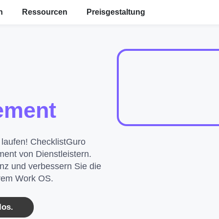
en
Ressourcen
Preisgestaltung
ement
 laufen! ChecklistGuro
ent von Dienstleistern.
ienz und verbessern Sie die
serem Work OS.
los.