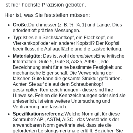
ist hier höchste Präzision geboten.
Hier ist, was Sie feststellen müssen:
Größe:
Durchmesser (z. B. ½, ¾, 1) und Länge. Dies
erfordert oft präzise Messungen.
Typ:
Ist es ein Sechskantkopf, ein Flachkopf, ein
Vierkantkopf oder ein anderer Kopfstil? Der Kopfstil
beeinflusst die Auflagefläche und die Lastverteilung.
Materialgüte:
Das ist wohl der
meistens
Eine kritische
Information. Güte 5, Güte 8, A325, A490 - jede
Bezeichnung steht für eine bestimmte Festigkeit und
mechanische Eigenschaft. Die Verwendung der
falschen Güte kann die gesamte Struktur gefährden.
Achten Sie auf die auf dem Schraubenkopf
gestampften Kennzeichnungen - diese sind Ihre
Hinweise. Fehlen die Kennzeichnungen oder sind sie
unleserlich, ist eine weitere Untersuchung und
Verifizierung unerlässlich.
Spezifikationsreferenz:
Welche Norm gilt für diese
Schraube? API, ASTM, AISC - das Verständnis der
anwendbaren Norm gewährleistet, dass sie die
geforderten Leistungsmerkmale erfüllt. Beziehen Sie