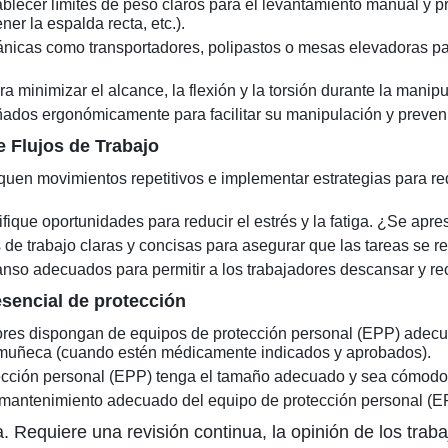
blecer límites de peso claros para el levantamiento manual y p
er la espalda recta, etc.).
icas como transportadores, polipastos o mesas elevadoras para
a minimizar el alcance, la flexión y la torsión durante la manipu
ñados ergonómicamente para facilitar su manipulación y preveni
e Flujos de Trabajo
liquen movimientos repetitivos e implementar estrategias para re
tifique oportunidades para reducir el estrés y la fatiga. ¿Se a
de trabajo claras y concisas para asegurar que las tareas se re
nso adecuados para permitir a los trabajadores descansar y rec
sencial de protección
res dispongan de equipos de protección personal (EPP) adecuad
la muñeca (cuando estén médicamente indicados y aprobados).
otección personal (EPP) tenga el tamaño adecuado y sea cómodo
 mantenimiento adecuado del equipo de protección personal (E
a. Requiere una revisión continua, la opinión de los trab