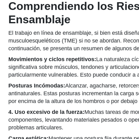
Comprendiendo los Rie
Ensamblaje
El trabajo en línea de ensamblaje, si bien está dis
musculoesqueléticos (TME) si no se abordan. Reconoc
continuación, se presenta un resumen de algunos 
Movimientos y ciclos repetitivos:
La naturaleza cíc
significativa sobre músculos, tendones y articulacio
particularmente vulnerables. Esto puede conducir a af
Posturas Incómodas:
Alcanzar, agacharse, retorcer
antinaturales. Estas posturas incrementan la carga sob
por encima de la altura de los hombros o por debajo 
4. Uso excesivo de la fuerza:
Muchas tareas de mont
componentes, levantando materiales pesados o oper
problemas articulares.
Carga estática:
Mantener una postura fija durante p