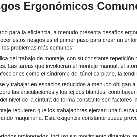
sgos Ergonómicos Comune
eñado para la eficiencia, a menudo presenta desafíos er
er estos riesgos es el primer paso para crear un entor
de los problemas más comunes:
lica del trabajo de montaje, con su constante repetició
nes. Las tareas que involucran el montaje manual, el ato
ecciones como el síndrome del túnel carpiano, la tendiniti
se y trabajar en espacios reducidos a menudo obligan a
re las articulaciones y los tejidos blandos, contribuyendo
del nivel de la cintura de forma constante son factores i
aje requieren que los trabajadores ejerzan una fuerza c
ando maquinaria. Esta exigencia constante puede provo
eríodos prolongados, incluso sin movimiento dinámico, 