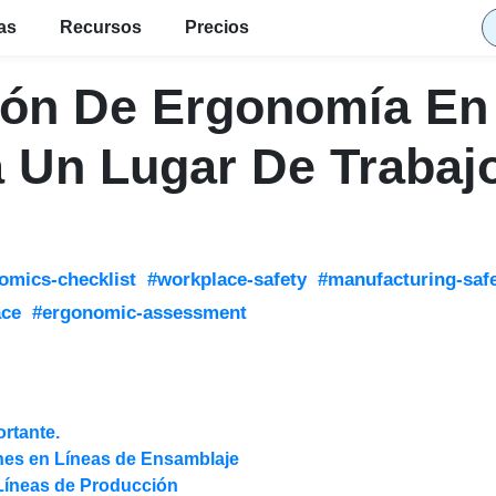
ias
Recursos
Precios
ción De Ergonomía En
a Un Lugar De Trabaj
omics-checklist
#workplace-safety
#manufacturing-saf
ace
#ergonomic-assessment
rtante.
s en Líneas de Ensamblaje
 Líneas de Producción