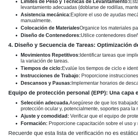
Límites de Peso y Técnicas de Levantamiento:
Esta
levantamiento adecuadas (doblarse de rodillas, manten
Asistencia mecánica:
Explore el uso de ayudas mecán
manualmente.
Colocación de Materiales
Organice los materiales par
Diseño de Contenedores:
Utilice contenedores dise
4. Diseño y Secuencia de Tareas: Optimización d
Movimientos Repetitivos:
Identificar tareas que imp
la variación de tareas.
Tiempos de ciclo:
Evalúe los tiempos de ciclo e iden
Instrucciones de Trabajo:
Proporcione instrucciones 
Descansos y Pausas:
Implementar horarios de desca
Equipo de protección personal (EPP): Una capa e
Selección adecuada.
Asegúrese de que los trabajado
protección ocular y, potencialmente, soportes para 
Ajuste y comodidad:
Verificar que el equipo de pr
Formación:
Proporcione capacitación sobre el uso y
Recuerde que esta lista de verificación no es estátic