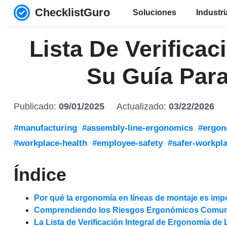
ChecklistGuro
Soluciones
Industr
Lista De Verifica
Su Guía Par
Publicado:
09/01/2025
Actualizado:
03/22/2026
#manufacturing
#assembly-line-ergonomics
#ergon
#workplace-health
#employee-safety
#safer-workpl
Índice
Por qué la ergonomía en líneas de montaje es impo
Comprendiendo los Riesgos Ergonómicos Comune
La Lista de Verificación Integral de Ergonomía de