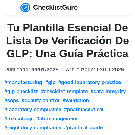
ChecklistGuro
Tu Plantilla Esencial De
Lista De Verificación De
GLP: Una Guía Práctica
Publicado:
09/01/2025
Actualizado:
03/19/2026
#manufacturing
#glp
#good-laboratory-practice
#glp-checklist
#checklist-template
#data-integrity
#sops
#quality-control
#validation
#laboratory-compliance
#pharmaceutical
#toxicology
#lab-management
#regulatory-compliance
#practical-guide