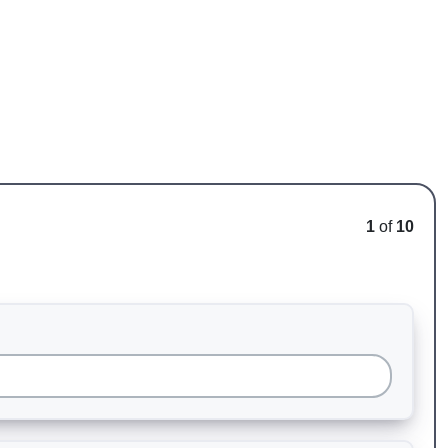
1
of
10