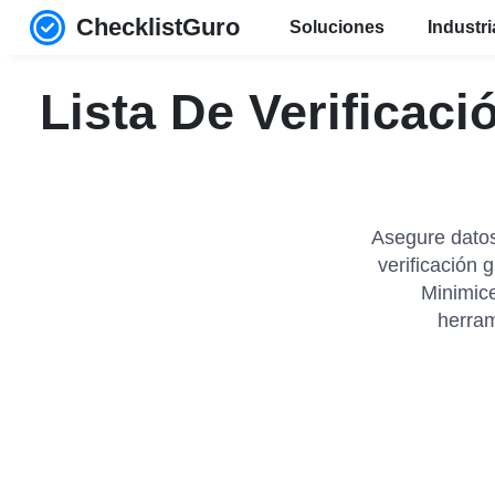
ChecklistGuro
Soluciones
Industr
Lista De Verificac
Asegure datos
verificación 
Minimice
herram