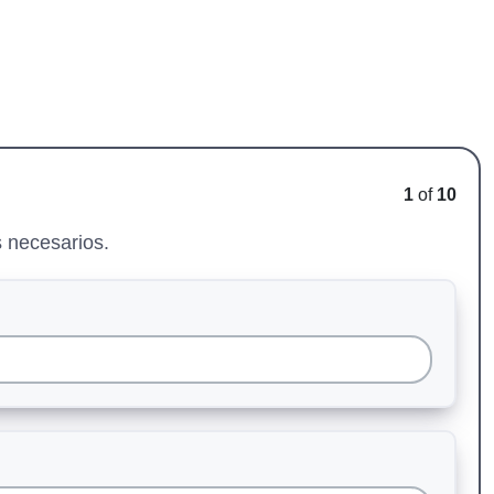
1
of
10
s necesarios.