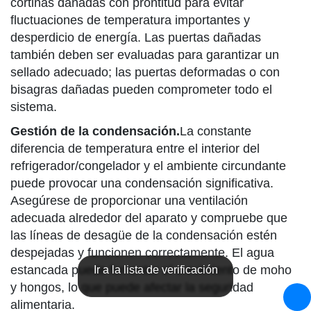
cortinas dañadas con prontitud para evitar
fluctuaciones de temperatura importantes y
desperdicio de energía. Las puertas dañadas
también deben ser evaluadas para garantizar un
sellado adecuado; las puertas deformadas o con
bisagras dañadas pueden comprometer todo el
sistema.
Gestión de la condensación.
La constante
diferencia de temperatura entre el interior del
refrigerador/congelador y el ambiente circundante
puede provocar una condensación significativa.
Asegúrese de proporcionar una ventilación
adecuada alrededor del aparato y compruebe que
las líneas de desagüe de la condensación estén
despejadas y funcionen correctamente. El agua
estancada puede fomentar el crecimiento de moho
Ir a la lista de verificación
y hongos, lo que puede afectar la seguridad
alimentaria.