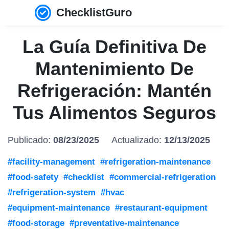
ChecklistGuro
La Guía Definitiva De
Mantenimiento De
Refrigeración: Mantén
Tus Alimentos Seguros
Publicado:
08/23/2025
Actualizado:
12/13/2025
#facility-management
#refrigeration-maintenance
#food-safety
#checklist
#commercial-refrigeration
#refrigeration-system
#hvac
#equipment-maintenance
#restaurant-equipment
#food-storage
#preventative-maintenance