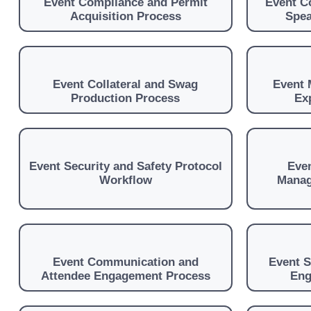
Event Compliance and Permit
Event C
Acquisition Process
Spea
Event Collateral and Swag
Event 
Production Process
Ex
Event Security and Safety Protocol
Even
Workflow
Manag
Event Communication and
Event S
Attendee Engagement Process
Eng