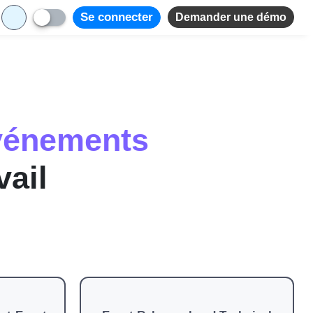
Se connecter
Demander une démo
événements
vail