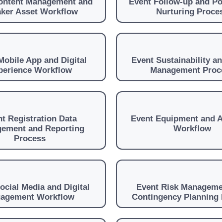
ontent Management and
Event Follow-up and Po
ker Asset Workflow
Nurturing Proce
Mobile App and Digital
Event Sustainability a
perience Workflow
Management Proc
t Registration Data
Event Equipment and 
ement and Reporting
Workflow
Process
ocial Media and Digital
Event Risk Manageme
agement Workflow
Contingency Planning