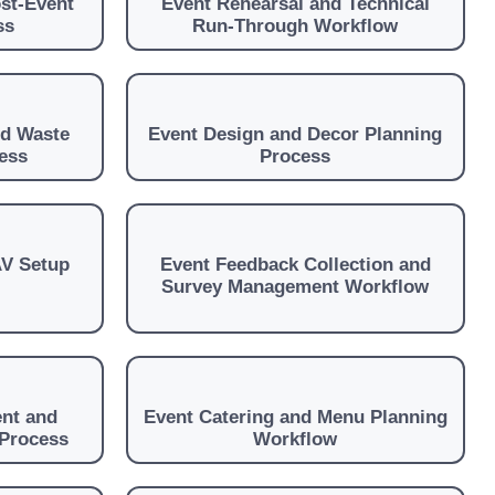
st-Event
Event Rehearsal and Technical
ss
Run-Through Workflow
nd Waste
Event Design and Decor Planning
ess
Process
AV Setup
Event Feedback Collection and
Survey Management Workflow
nt and
Event Catering and Menu Planning
 Process
Workflow