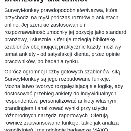
SurveyMonkey prawdopodobnie
ten
Nazwa, która
przychodzi na myśl podczas rozmów o ankietach
online. Jej szerokie zastosowanie i
rozpoznawalność umocniły jej pozycję jako standard
branżowy, i słusznie. Oferuje rozległą bibliotekę
szablonów obejmującą praktycznie każdy możliwy
temat ankiety - od satysfakcji klienta, przez opinie
pracowników, po badania rynku.
Oprócz ogromnej liczby gotowych szablonów, siłą
SurveyMonkey są jego rozbudowane funkcje.
Można łatwo tworzyć rozgałęziającą się logikę, aby
dostosować przebieg ankiety do indywidualnych
respondentów, personalizować ankiety własnym
brandingiem i analizować wyniki przy użyciu
różnorodnych narzędzi raportowych. Oferują
również zaawansowane funkcje, takie jak analiza
współistnień i metodologie badawcze MAXQ,