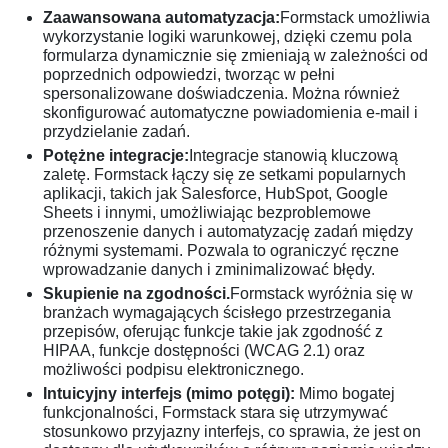
Zaawansowana automatyzacja:
Formstack umożliwia
wykorzystanie logiki warunkowej, dzięki czemu pola
formularza dynamicznie się zmieniają w zależności od
poprzednich odpowiedzi, tworząc w pełni
spersonalizowane doświadczenia. Można również
skonfigurować automatyczne powiadomienia e-mail i
przydzielanie zadań.
Potężne integracje:
Integracje stanowią kluczową
zaletę. Formstack łączy się ze setkami popularnych
aplikacji, takich jak Salesforce, HubSpot, Google
Sheets i innymi, umożliwiając bezproblemowe
przenoszenie danych i automatyzację zadań między
różnymi systemami. Pozwala to ograniczyć ręczne
wprowadzanie danych i zminimalizować błędy.
Skupienie na zgodności.
Formstack wyróżnia się w
branżach wymagających ścisłego przestrzegania
przepisów, oferując funkcje takie jak zgodność z
HIPAA, funkcje dostępności (WCAG 2.1) oraz
możliwości podpisu elektronicznego.
Intuicyjny interfejs (mimo potęgi):
Mimo bogatej
funkcjonalności, Formstack stara się utrzymywać
stosunkowo przyjazny interfejs, co sprawia, że jest on