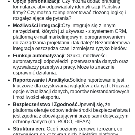
Opcje personalizacji:
Czy można dodać branding
formularzy, aby odpowiadały identyfikacji Państwa
firmy? Czy można zaimplementować złożoną logikę i
rozgałęziające się pytania?
Możliwości integracji:
Czy integruje się z innymi
narzędziami, których już używasz - z systemem CRM,
platformą e-mail marketingowym, oprogramowaniem
do zarządzania projektami i tak dalej? Bezproblemowa
integracja oszczędza czas i zmniejsza ryzyko błędów.
Funkcje automatyzacji:
Szukaj możliwości
automatyzacji odpowiedzi, przetwarzania danych oraz
wyzwalaczy przepływu pracy. Może to znacznie
usprawnić działania.
Raportowanie i Analityka
Solidne raportowanie jest
kluczowe dla uzyskiwania wglądów z danych. Rozważ
opcje wizualizacji danych, raportów niestandardowych
i możliwości eksportu.
Bezpieczeństwo i Zgodność
Upewnij się, że
platforma oferuje odpowiednie środki bezpieczeństwa i
jest zgodna z obowiązującymi przepisami dotyczącymi
ochrony danych (np. RODO, HIPAA).
Struktura cen:
Oceń poziomy cenowe i zrozum, co
otrzymujesz na każdym z nich. Niektóre platformy