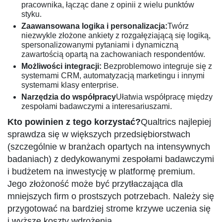
pracownika, łącząc dane z opinii z wielu punktów
styku.
Zaawansowana logika i personalizacja:
Twórz
niezwykle złożone ankiety z rozgałęziającą się logiką,
spersonalizowanymi pytaniami i dynamiczną
zawartością opartą na zachowaniach respondentów.
Możliwości integracji:
Bezproblemowo integruje się z
systemami CRM, automatyzacją marketingu i innymi
systemami klasy enterprise.
Narzędzia do współpracy
Ułatwia współpracę między
zespołami badawczymi a interesariuszami.
Kto powinien z tego korzystać?
Qualtrics najlepiej
sprawdza się w większych przedsiębiorstwach
(szczególnie w branżach opartych na intensywnych
badaniach) z dedykowanymi zespołami badawczymi
i budżetem na inwestycję w platformę premium.
Jego złożoność może być przytłaczająca dla
mniejszych firm o prostszych potrzebach. Należy się
przygotować na bardziej strome krzywe uczenia się
i wyższe koszty wdrożenia.