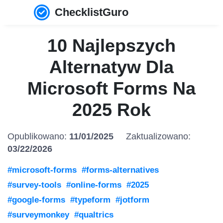
ChecklistGuro
10 Najlepszych
Alternatyw Dla
Microsoft Forms Na
2025 Rok
Opublikowano:
11/01/2025
Zaktualizowano:
03/22/2026
#microsoft-forms
#forms-alternatives
#survey-tools
#online-forms
#2025
#google-forms
#typeform
#jotform
#surveymonkey
#qualtrics