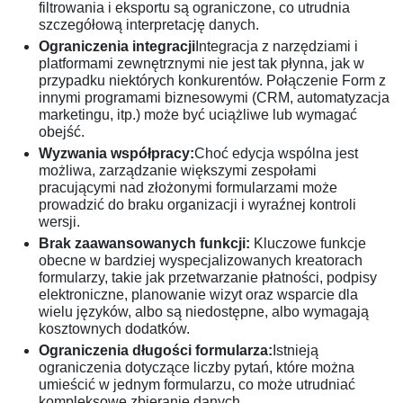
filtrowania i eksportu są ograniczone, co utrudnia
szczegółową interpretację danych.
Ograniczenia integracji
Integracja z narzędziami i
platformami zewnętrznymi nie jest tak płynna, jak w
przypadku niektórych konkurentów. Połączenie Form z
innymi programami biznesowymi (CRM, automatyzacja
marketingu, itp.) może być uciążliwe lub wymagać
obejść.
Wyzwania współpracy:
Choć edycja wspólna jest
możliwa, zarządzanie większymi zespołami
pracującymi nad złożonymi formularzami może
prowadzić do braku organizacji i wyraźnej kontroli
wersji.
Brak zaawansowanych funkcji:
Kluczowe funkcje
obecne w bardziej wyspecjalizowanych kreatorach
formularzy, takie jak przetwarzanie płatności, podpisy
elektroniczne, planowanie wizyt oraz wsparcie dla
wielu języków, albo są niedostępne, albo wymagają
kosztownych dodatków.
Ograniczenia długości formularza:
Istnieją
ograniczenia dotyczące liczby pytań, które można
umieścić w jednym formularzu, co może utrudniać
kompleksowe zbieranie danych.