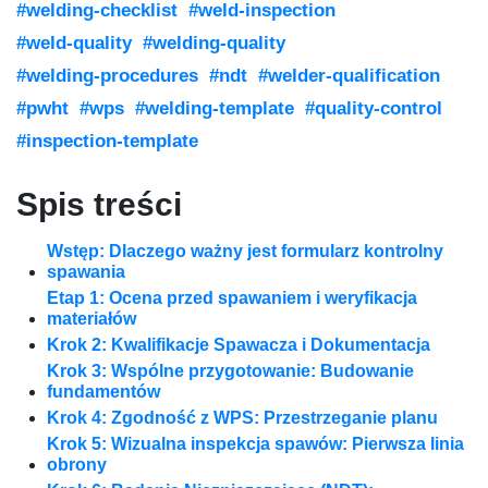
#welding-checklist
#weld-inspection
#weld-quality
#welding-quality
#welding-procedures
#ndt
#welder-qualification
#pwht
#wps
#welding-template
#quality-control
#inspection-template
Spis treści
Wstęp: Dlaczego ważny jest formularz kontrolny
spawania
Etap 1: Ocena przed spawaniem i weryfikacja
materiałów
Krok 2: Kwalifikacje Spawacza i Dokumentacja
Krok 3: Wspólne przygotowanie: Budowanie
fundamentów
Krok 4: Zgodność z WPS: Przestrzeganie planu
Krok 5: Wizualna inspekcja spawów: Pierwsza linia
obrony