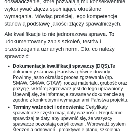
doświadczenie, które pozwalają mu konsekwentnie
wykonywać złącza spełniające określone
wymagania. Mówiąc prościej, jego kompetencje
stanowią podstawę jakości złączy spawalniczych.
Ale kwalifikacje to nie jednorazowa sprawa. To
udokumentowany zapis szkoleń, testów i
przestrzegania uznanych norm. Oto, co należy
sprawdzić:
Dokumentacja kwalifikacji spawaczy (DQS).
Te
dokumenty stanowią Państwa główne dowody.
Powinny jasno określać proces zgrzewania (np.
SMAW, GMAW, GTAW), rodzaj materiału, grubość oraz
pozycję, w której zgrzewacz jest do tego uprawniony.
Upewnij się, że informacje zawarte w dokumencie są
zgodne z konkretnymi wymaganiami Państwa projektu.
Terminy ważności i odnowienia:
Certyfikaty
spawalnicze często mają daty ważności. Regularnie
sprawdzaj te daty, aby upewnić się, że wszyscy
spawacze pozostają certyfikowani. Wprowadź system
śledzenia odnowień i proaktywnie planuj szkolenia