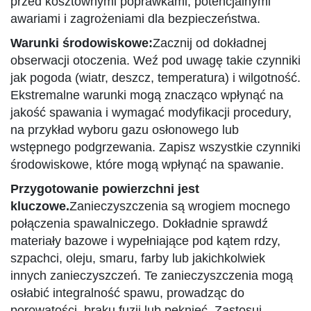
przed kosztownymi poprawkami, potencjalnymi
awariami i zagrożeniami dla bezpieczeństwa.
Warunki środowiskowe:
Zacznij od dokładnej
obserwacji otoczenia. Weź pod uwagę takie czynniki
jak pogoda (wiatr, deszcz, temperatura) i wilgotność.
Ekstremalne warunki mogą znacząco wpłynąć na
jakość spawania i wymagać modyfikacji procedury,
na przykład wyboru gazu osłonowego lub
wstępnego podgrzewania. Zapisz wszystkie czynniki
środowiskowe, które mogą wpłynąć na spawanie.
Przygotowanie powierzchni jest
kluczowe.
Zanieczyszczenia są wrogiem mocnego
połączenia spawalniczego. Dokładnie sprawdź
materiały bazowe i wypełniające pod kątem rdzy,
szpachci, oleju, smaru, farby lub jakichkolwiek
innych zanieczyszczeń. Te zanieczyszczenia mogą
osłabić integralność spawu, prowadząc do
porowatości, braku fuzji lub pęknięć. Zastosuj