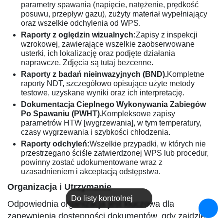
parametry spawania (napięcie, natężenie, prędkość
posuwu, przepływ gazu), zużyty materiał wypełniający
oraz wszelkie odchylenia od WPS.
Raporty z oględzin wizualnych:
Zapisy z inspekcji
wzrokowej, zawierające wszelkie zaobserwowane
usterki, ich lokalizację oraz podjęte działania
naprawcze. Zdjęcia są tutaj bezcenne.
Raporty z badań nieinwazyjnych (BND).
Kompletne
raporty NDT, szczegółowo opisujące użyte metody
testowe, uzyskane wyniki oraz ich interpretację.
Dokumentacja Cieplnego Wykonywania Zabiegów
Po Spawaniu (PWHT).
Kompleksowe zapisy
parametrów HTW [wygrzewania], w tym temperatury,
czasy wygrzewania i szybkości chłodzenia.
Raporty odchyleń:
Wszelkie przypadki, w których nie
przestrzegano ściśle zatwierdzonej WPS lub procedur,
powinny zostać udokumentowane wraz z
uzasadnieniem i akceptacją odstępstwa.
Organizacja i Utrzymanie
Do listy kontrolnej
Odpowiednia organizacja jest kluczowa dla
zapewnienia dostępności dokumentów, gdy zajdzie