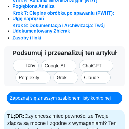
Krok 6: Badania Niezniszczające (NDT):
Pogłębiona Analiza
Krok 7: Cieplne obróbka po spawaniu (PWHT):
Ulgę naprężeń
Krok 8: Dokumentacja i Archiwizacja: Twój
Udokumentowany Zbierak
Zasoby i linki
Podsumuj i przeanalizuj ten artykuł
Tony
Google AI
ChatGPT
Perplexity
Grok
Claude
Zapoznaj się z naszym szablonem listy kontrolnej
TL;DR:
Czy chcesz mieć pewność, że Twoje
złącza są mocne i zgodne z wymaganiami? Ten