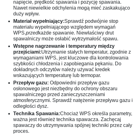
napięcie, prędkość spawania i pozycję spawania.
Nawet niewielkie odchylenia mogą mieć zaskakująco
duży wpływ.
Materiał wypełniający:
Sprawdź podwójnie stop
materiału wypełniającego względem wymagań
WPS.
przed
każde spawanie. Niewłaściwy drut
spawalniczy może osłabić wytrzymałość spawu.
Wstępne nagrzewanie i temperatury między
przejściami:
Utrzymanie stałych temperatur, zgodnie z
wymaganiami WPS, jest kluczowe dla kontrolowania
szybkości chłodzenia i zapobiegania pękaniu. Do
dokładnych odczytów należy używać kredek
wskazujących temperaturę lub termopar.
Przepływ gazu:
Odpowiedni przepływ gazu
osłonowego jest niezbędny do ochrony obszaru
spawalniczego przed zanieczyszczeniami
atmosferycznymi. Sprawdź natężenie przepływu gazu i
odległości dysz.
Technika Spawania:
Chociaż WPS określa parametry,
ważna jest również technika spawacza. Zachęcaj
spawaczy do utrzymywania spójnej techniki przez cały
proces.