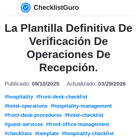
ChecklistGuro
La Plantilla Definitiva De
Verificación De
Operaciones De
Recepción.
Publicado:
09/10/2025
Actualizado:
03/29/2026
#hospitality
#front-desk-checklist
#hotel-operations
#hospitality-management
#front-desk-procedures
#hotel-checklist
#guest-services
#front-office-management
#checklists
#template
#hospitality-checklist