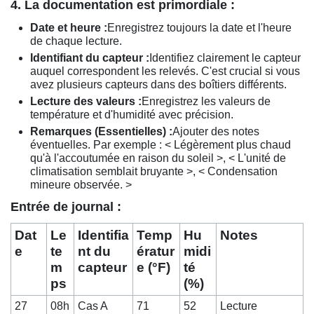
4. La documentation est primordiale :
Date et heure :
Enregistrez toujours la date et l'heure
de chaque lecture.
Identifiant du capteur :
Identifiez clairement le capteur
auquel correspondent les relevés. C'est crucial si vous
avez plusieurs capteurs dans des boîtiers différents.
Lecture des valeurs :
Enregistrez les valeurs de
température et d'humidité avec précision.
Remarques (Essentielles) :
Ajouter des notes
éventuelles. Par exemple : < Légèrement plus chaud
qu'à l'accoutumée en raison du soleil >, < L'unité de
climatisation semblait bruyante >, < Condensation
mineure observée. >
Entrée de journal :
Dat
Le
Identifia
Temp
Hu
Notes
e
te
nt du
ératur
midi
m
capteur
e (°F)
té
ps
(%)
27
08h
Cas A
71
52
Lecture