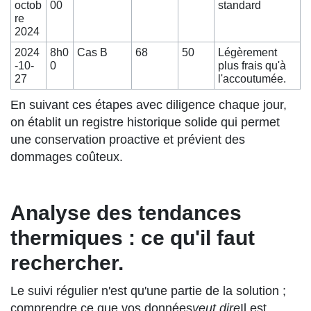
octob
00
standard
re
2024
2024
8h0
Cas B
68
50
Légèrement
-10-
0
plus frais qu'à
27
l'accoutumée.
En suivant ces étapes avec diligence chaque jour,
on établit un registre historique solide qui permet
une conservation proactive et prévient des
dommages coûteux.
Analyse des tendances
thermiques : ce qu'il faut
rechercher.
Le suivi régulier n'est qu'une partie de la solution ;
comprendre ce que vos données
veut dire
Il est