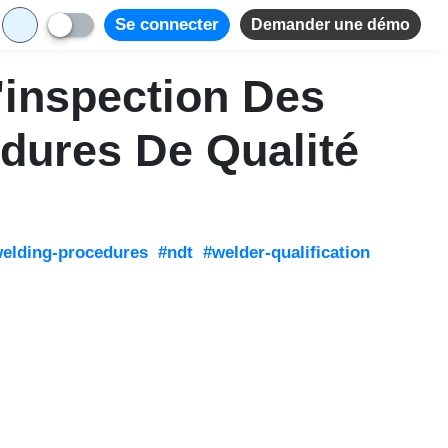
Se connecter
Demander une démo
'inspection Des
dures De Qualité
elding-procedures
#ndt
#welder-qualification