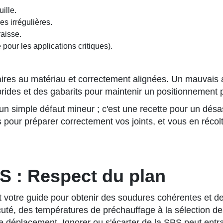
uille.
es irrégulières.
raisse.
pour les applications critiques).
ires au matériau et correctement alignées. Un mauvais a
s brides et des gabarits pour maintenir un positionnemen
un simple défaut mineur ; c'est une recette pour un désa
es pour préparer correctement vos joints, et vous en réco
S : Respect du plan
otre guide pour obtenir des soudures cohérentes et de qua
uté, des températures de préchauffage à la sélection de
e de déplacement. Ignorer ou s'écarter de la SPS peut entr