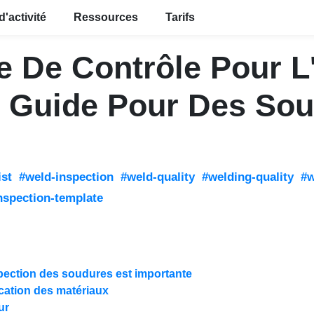
d'activité
Ressources
Tarifs
e De Contrôle Pour L
e Guide Pour Des Sou
ist
#weld-inspection
#weld-quality
#welding-quality
#w
nspection-template
spection des soudures est importante
ication des matériaux
ur