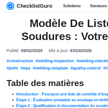
ChecklistGuro
Solutions
Secteurs 
Modèle De List
Soudures : Votr
Publié:
09/02/2025
Mis à jour:
03/24/2026
#construction
#welding-inspection
#welding-checkl
#pwht
#wps
#welding-template
#quality-control
#i
Table des matières
Introduction : Pourquoi une liste de contrôle d'in
Étape 1 : Évaluation préalable au soudage et vérif
Étape 2 : Qualification et documentation du soude