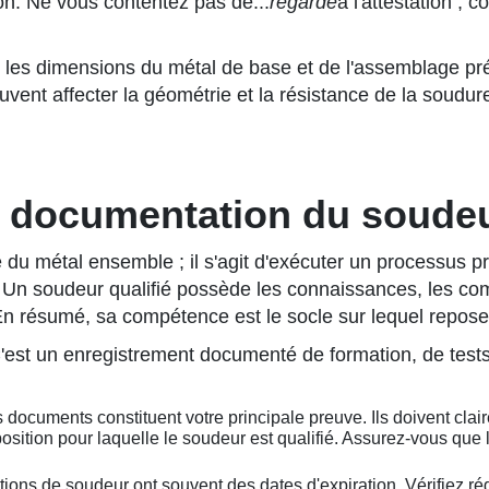
ion. Ne vous contentez pas de...
regarde
à l'attestation ;
t les dimensions du métal de base et de l'assemblage pr
ent affecter la géométrie et la résistance de la soudure
et documentation du soude
du métal ensemble ; il s'agit d'exécuter un processus pr
rs. Un soudeur qualifié possède les connaissances, les c
 résumé, sa compétence est le socle sur lequel repose 
 C'est un enregistrement documenté de formation, de test
 documents constituent votre principale preuve. Ils doivent cla
osition pour laquelle le soudeur est qualifié. Assurez-vous que 
ations de soudeur ont souvent des dates d'expiration. Vérifiez 