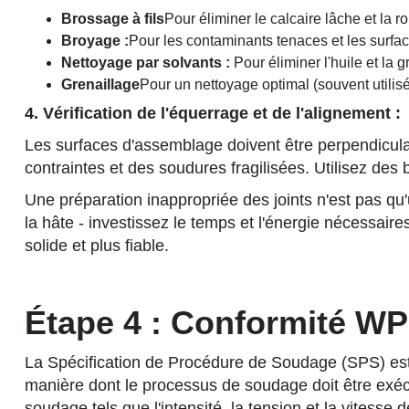
Brossage à fils
Pour éliminer le calcaire lâche et la ro
Broyage :
Pour les contaminants tenaces et les surfac
Nettoyage par solvants :
Pour éliminer l'huile et la g
Grenaillage
Pour un nettoyage optimal (souvent utilisé 
4. Vérification de l'équerrage et de l'alignement :
Les surfaces d'assemblage doivent être perpendicula
contraintes et des soudures fragilisées. Utilisez de
Une préparation inappropriée des joints n'est pas qu'
la hâte - investissez le temps et l'énergie nécessair
solide et plus fiable.
Étape 4 : Conformité WP
La Spécification de Procédure de Soudage (SPS) est v
manière dont le processus de soudage doit être exéc
soudage tels que l'intensité, la tension et la vitess