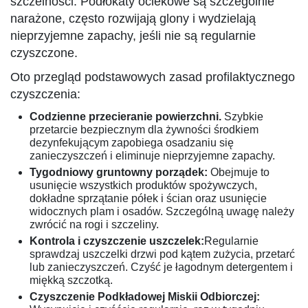
szczelności. Podłokaty ociekowe są szczególnie
narażone, często rozwijają glony i wydzielają
nieprzyjemne zapachy, jeśli nie są regularnie
czyszczone.
Oto przegląd podstawowych zasad profilaktycznego
czyszczenia:
Codzienne przecieranie powierzchni.
Szybkie
przetarcie bezpiecznym dla żywności środkiem
dezynfekującym zapobiega osadzaniu się
zanieczyszczeń i eliminuje nieprzyjemne zapachy.
Tygodniowy gruntowny porządek:
Obejmuje to
usunięcie wszystkich produktów spożywczych,
dokładne sprzątanie półek i ścian oraz usunięcie
widocznych plam i osadów. Szczególną uwagę należy
zwrócić na rogi i szczeliny.
Kontrola i czyszczenie uszczelek:
Regularnie
sprawdzaj uszczelki drzwi pod kątem zużycia, przetarć
lub zanieczyszczeń. Czyść je łagodnym detergentem i
miękką szczotką.
Czyszczenie Podkładowej Miskii Odbiorczej: