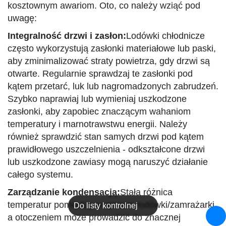
kosztownym awariom. Oto, co należy wziąć pod
uwagę:
Integralność drzwi i zasłon:
Lodówki chłodnicze
często wykorzystują zasłonki materiałowe lub paski,
aby zminimalizować straty powietrza, gdy drzwi są
otwarte. Regularnie sprawdzaj te zasłonki pod
kątem przetarć, luk lub nagromadzonych zabrudzeń.
Szybko naprawiaj lub wymieniaj uszkodzone
zasłonki, aby zapobiec znaczącym wahaniom
temperatury i marnotrawstwu energii. Należy
również sprawdzić stan samych drzwi pod kątem
prawidłowego uszczelnienia - odkształcone drzwi
lub uszkodzone zawiasy mogą naruszyć działanie
całego systemu.
Zarządzanie kondensacją:
Stała różnica
temperatur pomiędzy wnętrzem lodówki/zamrażarki
Do listy kontrolnej
a otoczeniem może prowadzić do znacznej