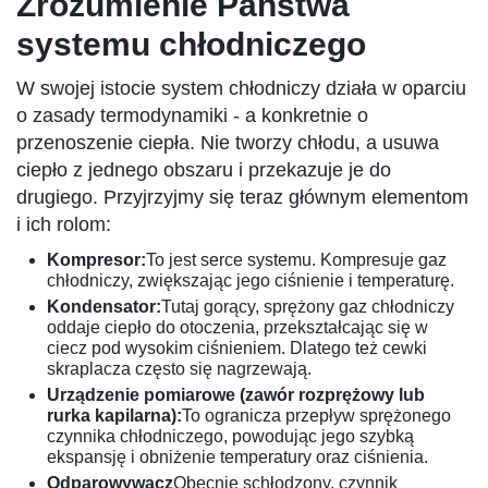
Zrozumienie Państwa
systemu chłodniczego
W swojej istocie system chłodniczy działa w oparciu
o zasady termodynamiki - a konkretnie o
przenoszenie ciepła. Nie tworzy chłodu, a usuwa
ciepło z jednego obszaru i przekazuje je do
drugiego. Przyjrzyjmy się teraz głównym elementom
i ich rolom:
Kompresor:
To jest serce systemu. Kompresuje gaz
chłodniczy, zwiększając jego ciśnienie i temperaturę.
Kondensator:
Tutaj gorący, sprężony gaz chłodniczy
oddaje ciepło do otoczenia, przekształcając się w
ciecz pod wysokim ciśnieniem. Dlatego też cewki
skraplacza często się nagrzewają.
Urządzenie pomiarowe (zawór rozprężowy lub
rurka kapilarna):
To ogranicza przepływ sprężonego
czynnika chłodniczego, powodując jego szybką
ekspansję i obniżenie temperatury oraz ciśnienia.
Odparowywacz
Obecnie schłodzony, czynnik