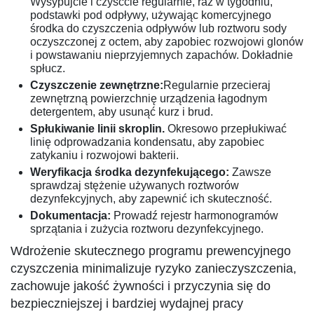
Wysypujcie i czyśćcie regularnie, raz w tygodniu,
podstawki pod odpływy, używając komercyjnego
środka do czyszczenia odpływów lub roztworu sody
oczyszczonej z octem, aby zapobiec rozwojowi glonów
i powstawaniu nieprzyjemnych zapachów. Dokładnie
spłucz.
Czyszczenie zewnętrzne:
Regularnie przecieraj
zewnętrzną powierzchnię urządzenia łagodnym
detergentem, aby usunąć kurz i brud.
Spłukiwanie linii skroplin.
Okresowo przepłukiwać
linię odprowadzania kondensatu, aby zapobiec
zatykaniu i rozwojowi bakterii.
Weryfikacja środka dezynfekującego:
Zawsze
sprawdzaj stężenie używanych roztworów
dezynfekcyjnych, aby zapewnić ich skuteczność.
Dokumentacja:
Prowadź rejestr harmonogramów
sprzątania i zużycia roztworu dezynfekcyjnego.
Wdrożenie skutecznego programu prewencyjnego
czyszczenia minimalizuje ryzyko zanieczyszczenia,
zachowuje jakość żywności i przyczynia się do
bezpieczniejszej i bardziej wydajnej pracy