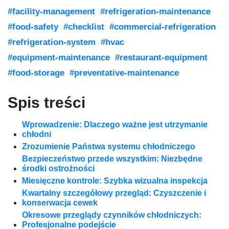
#facility-management
#refrigeration-maintenance
#food-safety
#checklist
#commercial-refrigeration
#refrigeration-system
#hvac
#equipment-maintenance
#restaurant-equipment
#food-storage
#preventative-maintenance
Spis treści
Wprowadzenie: Dlaczego ważne jest utrzymanie
chłodni
Zrozumienie Państwa systemu chłodniczego
Bezpieczeństwo przede wszystkim: Niezbędne
środki ostrożności
Miesięczne kontrole: Szybka wizualna inspekcja
Kwartalny szczegółowy przegląd: Czyszczenie i
konserwacja cewek
Okresowe przeglądy czynników chłodniczych:
Profesjonalne podejście