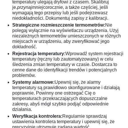
temperatury ulegają dryfowi z czasem. Skalibruj
je.
przynajmniej
corocznie, a także częściej, jeśli
wymagają tego przepisy lub jeśli podejrzewasz
niedokładności. Dokumentuj zapisy z kalibracji.
Strategiczne rozmieszczenie termometrów:
Nie
polegaj wyłącznie na wyświetlaczu urządzenia. Użyj
niezależnych termometrów umieszczonych w różnych
miejscach w urządzeniu, aby zweryfikować jego
dokładność.
Rejestracja temperatury:
Wprowadź system rejestracji
temperatury (ręczny lub zautomatyzowany) w celu
śledzenia zmian temperatury w czasie. Dostarcza to
cenne dane do identyfikacji trendów i potencjalnych
problemów.
Systemy alarmowe:
Upewnij się, że alarmy
temperatury są prawidłowo skonfigurowane i działają
poprawnie. Powinny one ostrzegać Cię o
temperaturach przekraczających dopuszczalne
zakresy, abyś mógł szybko podjąć odpowiednie
działania.
Weryfikacja kontrolera:
Regularnie sprawdzaj
ustawienia kontrolera temperatury i upewnij się, że
precyzyjnie utrzymuje zadaną wartość.