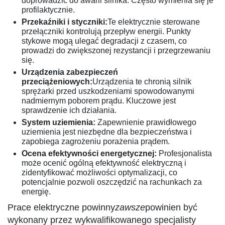
doprowadzić do awarii silnika. Często wymienia się je
profilaktycznie.
Przekaźniki i styczniki:
Te elektrycznie sterowane
przełączniki kontrolują przepływ energii. Punkty
stykowe mogą ulegać degradacji z czasem, co
prowadzi do zwiększonej rezystancji i przegrzewaniu
się.
Urządzenia zabezpieczeń
przeciążeniowych:
Urządzenia te chronią silnik
sprężarki przed uszkodzeniami spowodowanymi
nadmiernym poborem prądu. Kluczowe jest
sprawdzenie ich działania.
System uziemienia:
Zapewnienie prawidłowego
uziemienia jest niezbędne dla bezpieczeństwa i
zapobiega zagrożeniu porażenia prądem.
Ocena efektywności energetycznej:
Profesjonalista
może ocenić ogólną efektywność elektryczną i
zidentyfikować możliwości optymalizacji, co
potencjalnie pozwoli oszczędzić na rachunkach za
energię.
Prace elektryczne powinny
zawsze
powinien być
wykonany przez wykwalifikowanego specjalisty