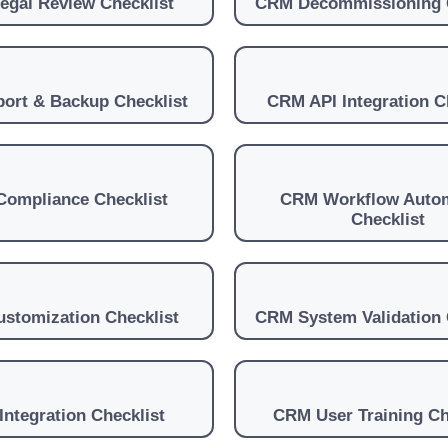
gal Review Checklist
CRM Decommissioning C
ort & Backup Checklist
CRM API Integration C
ompliance Checklist
CRM Workflow Auto
Checklist
stomization Checklist
CRM System Validation 
ntegration Checklist
CRM User Training Ch