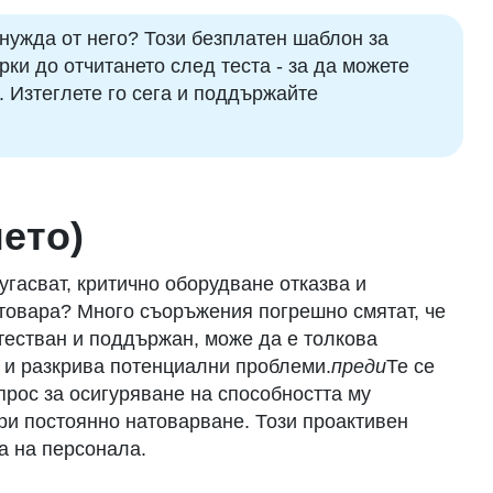
 нужда от него? Този безплатен шаблон за
ки до отчитането след теста - за да можете
. Изтеглете го сега и поддържайте
ето)
гасват, критично оборудване отказва и
 товара? Много съоръжения погрешно смятат, че
 тестван и поддържан, може да е толкова
я и разкрива потенциални проблеми.
преди
Те се
прос за осигуряване на способността му
ри постоянно натоварване. Този проактивен
а на персонала.