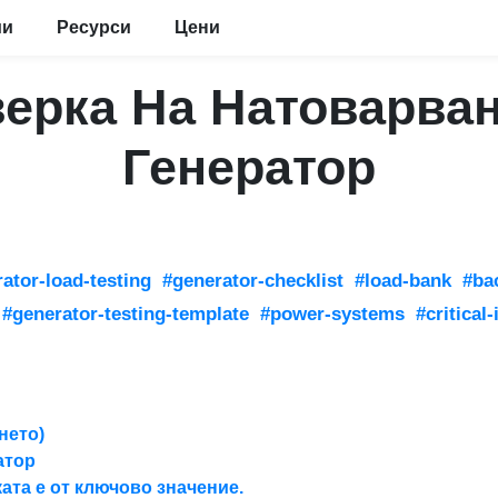
ии
Ресурси
Цени
ерка На Натоварван
Генератор
ator-load-testing
#generator-checklist
#load-bank
#ba
#generator-testing-template
#power-systems
#critical
нето)
атор
ата е от ключово значение.