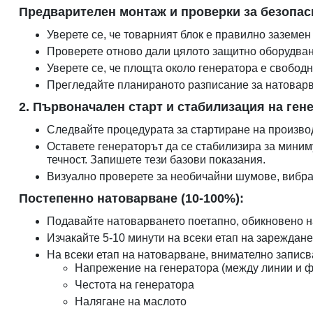
Предварителен монтаж и проверки за безопас
Уверете се, че товарният блок е правилно заземен
Проверете отново дали цялото защитно оборудване
Уверете се, че площта около генератора е свободна
Прегледайте планираното разписание за натоварва
2. Първоначален старт и стабилизация на гене
Следвайте процедурата за стартиране на производ
Оставете генераторът да се стабилизира за миним
течност. Запишете тези базови показания.
Визуално проверете за необичайни шумове, вибра
Постепенно натоварване (10-100%):
Подавайте натоварването поетапно, обикновено н
Изчакайте 5-10 минути на всеки етап на зареждане
На всеки етап на натоварване, внимателно записв
Напрежение на генератора (между линии и ф
Честота на генератора
Налягане на маслото