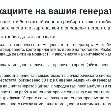
ациите на вашия генера
ване, трябва задълбочено да разбирате какво трябва
даете числата и жаргона, които определят неговите 
о трябва да сте запознати:
малната непрекъсната мощност, която генераторът може б
атоварването, което прилагате по време на тестовете. Разб
ючваща реактивна мощност). Изчисленията на критичното на
ната мощност, налична за ограничено време (обикновено 3
аващо значение за съвместимостта с електрическата систем
честотата (обикновено 60 Hz в Северна Америка) на генера
а вашият генератор (дизел, природен газ, пропан-бутан) и с
ростта на работа на генератора и е свързано с неговата м
 трифазни. Уверете се, че фазата на генератора съответст
тношението между номиналната мощност и максималната мо