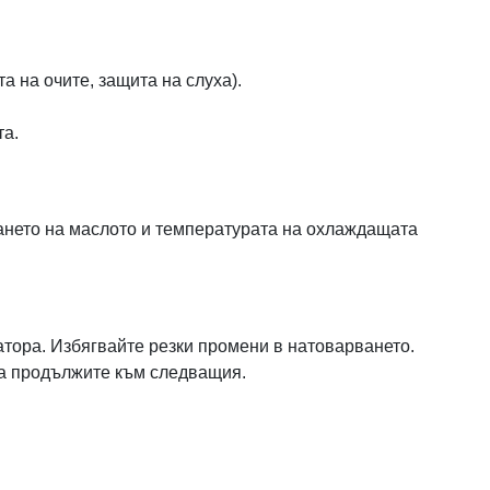
 на очите, защита на слуха).
та.
гането на маслото и температурата на охлаждащата
.
тора. Избягвайте резки промени в натоварването.
 да продължите към следващия.