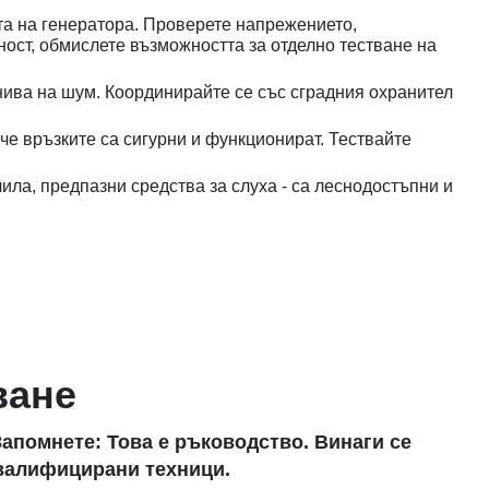
та на генератора. Проверете напрежението,
дност, обмислете възможността за отделно тестване на
нива на шум. Координирайте се със сградния охранител
че връзките са сигурни и функционират. Тествайте
ила, предпазни средства за слуха - са леснодостъпни и
ване
Запомнете: Това е ръководство. Винаги се
квалифицирани техници.