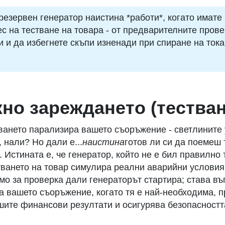
 резервен генератор наистина *работи*, когато имате
 на тестване на товара - от предварителните провер
 и да избегнете скъпи изненади при спиране на тока
но зареждането (тестван
ването парализира вашето съоръжение - светлините у
 нали? Но дали е...
наистина
готов ли си да поемеш
 Истината е, че генератор, който не е бил правилно
стването на товар симулира реални аварийни услови
мо за проверка дали генераторът стартира; става въ
 вашето съоръжение, когато тя е най-необходима, п
ите финансови резултати и осигурява безопасностт