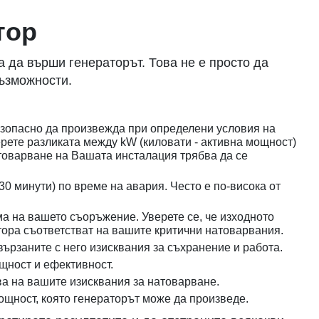
тор
 да върши генераторът. Това не е просто да
възможности.
езопасно да произвежда при определени условия на
ерете разликата между kW (киловати - активна мощност)
товарване на Вашата инсталация трябва да се
0 минути) по време на авария. Често е по-висока от
а на вашето съоръжение. Уверете се, че изходното
тора съответстват на вашите критични натоварвания.
вързаните с него изисквания за съхранение и работа.
ощност и ефективност.
ва на вашите изисквания за натоварване.
щност, която генераторът може да произведе.