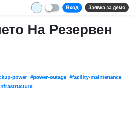
Вход
Заявка за демо
ето На Резервен
ckup-power
#power-outage
#facility-maintenance
-infrastructure