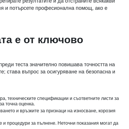
етирате резултатите и да отстраните всякакви
еля и потърсете професионална помощ, ако е
та е от ключово
 преди теста значително повишава точността на
е; става въпрос за осигуряване на безопасна и
ра, техническите спецификации и съответните листи за
за точна оценка.
яването и връзките за признаци на износване, корозия
 и процедури за пълнене. Неточни показания могат да