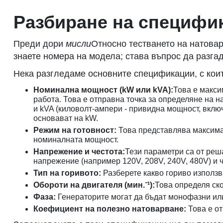
Разбиране на специфик
Преди дори
мисли
Относно тестването на натовар
знаете номера на модела; става въпрос да разга
Нека разгледаме основните спецификации, с коит
Номинална мощност (kW или kVA):
Това е макси
работа. Това е отправна точка за определяне на н
и kVA (киловолт-ампери - привидна мощност, вкл
основават на kW.
Режим на готовност:
Това представлява максимал
номиналната мощност.
Напрежение и честота:
Тези параметри са от реш
напрежение (например 120V, 208V, 240V, 480V) и 
Тип на горивото:
Разберете какво гориво използв
Обороти на двигателя (мин.⁻¹):
Това определя ско
Фаза:
Генераторите могат да бъдат монофазни или
Коефициент на полезно натоварване:
Това е о