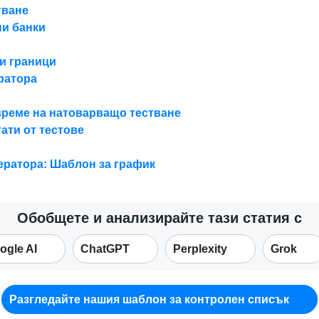
тване
ни банки
и граници
ратора
време на натоварващо тестване
ати от тестове
нератора: Шаблон за график
Обобщете и анализирайте тази статия с
ogle AI
ChatGPT
Perplexity
Grok
Разгледайте нашия шаблон за контролен списък