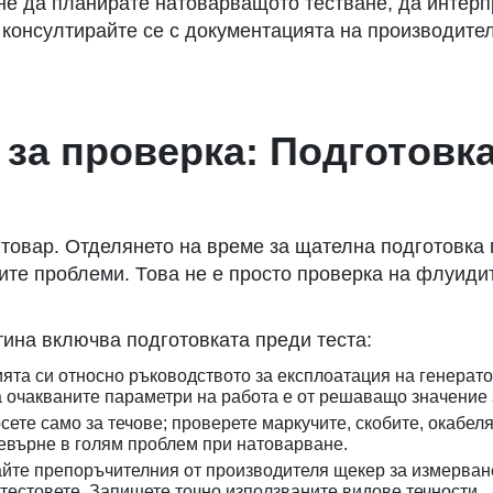
е да планирате натоварващото тестване, да интерпр
 - консултирайте се с документацията на производит
за проверка: Подготовка
 товар. Отделянето на време за щателна подготовка
те проблеми. Това не е просто проверка на флуидит
тина включва подготовката преди теста:
ята си относно ръководството за експлоатация на генерато
 очакваните параметри на работа е от решаващо значение 
сете само за течове; проверете маркучите, скобите, окабел
евърне в голям проблем при натоварване.
йте препоръчителния от производителя щекер за измерване
 тестовете. Запишете точно използваните видове течности.