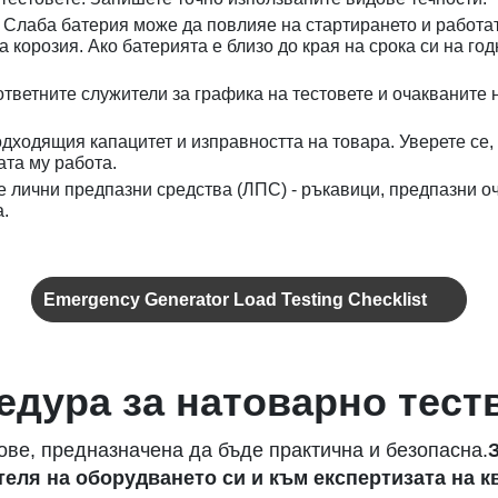
:
Слаба батерия може да повлияе на стартирането и работа
а корозия. Ако батерията е близо до края на срока си на го
ветните служители за графика на тестовете и очакваните 
дходящия капацитет и изправността на товара. Уверете се, 
ата му работа.
е лични предпазни средства (ЛПС) - ръкавици, предпазни оч
а.
Emergency Generator Load Testing Checklist
едура за натоварно тест
ове, предназначена да бъде практична и безопасна.
еля на оборудването си и към експертизата на 