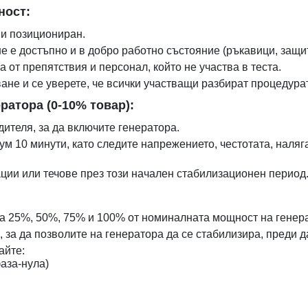
ност:
 и позициониран.
 е достъпно и в добро работно състояние (ръкавици, защита
 от препятствия и персонал, който не участва в теста.
не и се уверете, че всички участващи разбират процедура
ратора (0-10% товар):
ителя, за да включите генератора.
ум 10 минути, като следите напрежението, честотата, наля
ции или течове през този начален стабилизационен период
а 25%, 50%, 75% и 100% от номиналната мощност на генера
, за да позволите на генератора да се стабилизира, преди
айте:
аза-нула)