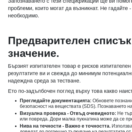
Запознаването с тези спецификации ще ви помогн
проблеми, които могат да възникнат. Не гадайте
необходимо.
Предварителен списък 
значение.
Бързият изпитателен товар е рисков изпитателен
резултатите ви и свежда до минимум потенциални
надеждна среда за тестване.
Ето по-задълбочен поглед върху това какво наис
Прегледайте документацията:
Обновете познани
безопасност на веществата (SDS). Познаването на
Визуална проверка - Отвъд очевидното:
Не тър
или повреда. Дори малка пукнатина може да се пр
Нива на течности - Важно е точността.
Използва
доведат до погрешно тълкуване на резултатите от