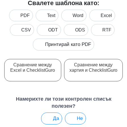
Свалете шаблона като:
PDF
Text
Word
Excel
CSV
ODT
ODS
RTF
Принтирай като PDF
Сравнение между
Сравнение между
Excel и ChecklistGuro
хартия и ChecklistGuro
Намерихте ли този контролен списък
полезен?
Да
Не