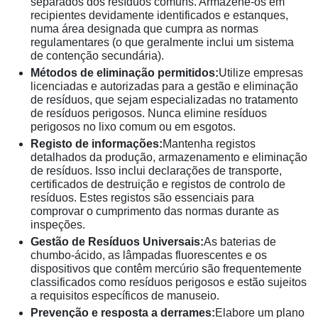
separados dos resíduos comuns. Armazene-os em
recipientes devidamente identificados e estanques,
numa área designada que cumpra as normas
regulamentares (o que geralmente inclui um sistema
de contenção secundária).
Métodos de eliminação permitidos:
Utilize empresas
licenciadas e autorizadas para a gestão e eliminação
de resíduos, que sejam especializadas no tratamento
de resíduos perigosos. Nunca elimine resíduos
perigosos no lixo comum ou em esgotos.
Registo de informações:
Mantenha registos
detalhados da produção, armazenamento e eliminação
de resíduos. Isso inclui declarações de transporte,
certificados de destruição e registos de controlo de
resíduos. Estes registos são essenciais para
comprovar o cumprimento das normas durante as
inspeções.
Gestão de Resíduos Universais:
As baterias de
chumbo-ácido, as lâmpadas fluorescentes e os
dispositivos que contêm mercúrio são frequentemente
classificados como resíduos perigosos e estão sujeitos
a requisitos específicos de manuseio.
Prevenção e resposta a derrames:
Elabore um plano