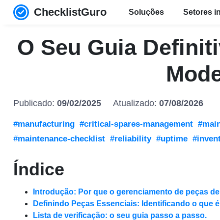
ChecklistGuro
Soluções
Setores i
O Seu Guia Definit
Mode
Publicado:
09/02/2025
Atualizado:
07/08/2026
#manufacturing
#critical-spares-management
#mai
#maintenance-checklist
#reliability
#uptime
#inven
Índice
Introdução: Por que o gerenciamento de peças de r
Definindo Peças Essenciais: Identificando o que 
Lista de verificação: o seu guia passo a passo.