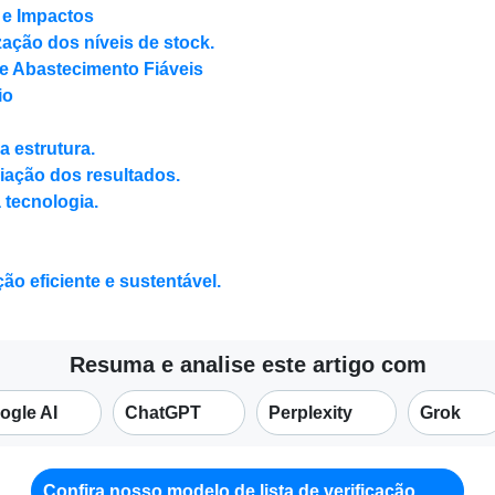
s e Impactos
ação dos níveis de stock.
de Abastecimento Fiáveis
io
 estrutura.
iação dos resultados.
a tecnologia.
 eficiente e sustentável.
Resuma e analise este artigo com
ogle AI
ChatGPT
Perplexity
Grok
Confira nosso modelo de lista de verificação.