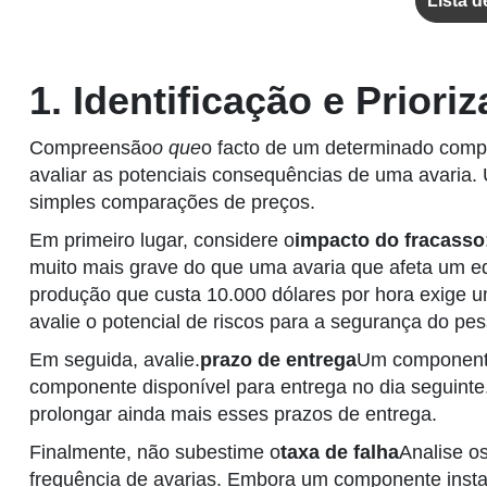
Lista d
1. Identificação e Prior
Compreensão
o que
o facto de um determinado comp
avaliar as potenciais consequências de uma avaria.
simples comparações de preços.
Em primeiro lugar, considere o
impacto do fracasso
muito mais grave do que uma avaria que afeta um eq
produção que custa 10.000 dólares por hora exige um
avalie o potencial de riscos para a segurança do pe
Em seguida, avalie.
prazo de entrega
Um componente
componente disponível para entrega no dia seguinte
prolongar ainda mais esses prazos de entrega.
Finalmente, não subestime o
taxa de falha
Analise o
frequência de avarias. Embora um componente insta