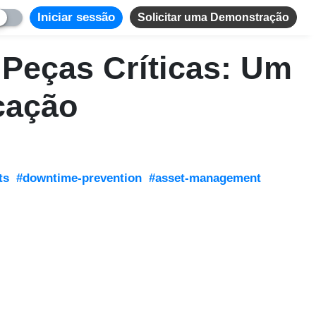
Iniciar sessão
Solicitar uma Demonstração
 Peças Críticas: Um
cação
ts
#downtime-prevention
#asset-management