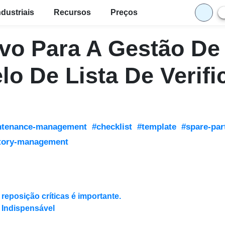
ndustriais
Recursos
Preços
ivo Para A Gestão De
lo De Lista De Verifi
ntenance-management
#checklist
#template
#spare-par
tory-management
eposição críticas é importante.
é Indispensável