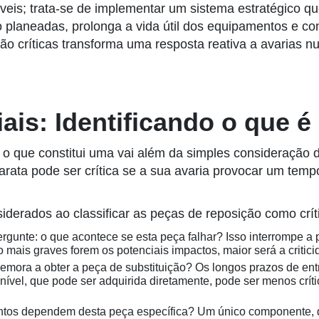
veis; trata-se de implementar um sistema estratégico que
laneadas, prolonga a vida útil dos equipamentos e cont
ão críticas transforma uma resposta reativa a avarias nu
ais: Identificando o que é
 o que constitui uma
vai além da simples consideração d
ta pode ser crítica se a sua avaria provocar um tempo d
derados ao classificar as peças de reposição como crít
Pergunte: o que acontece se esta peça falhar? Isso interrompe
mais graves forem os potenciais impactos, maior será a critici
emora a obter a peça de substituição? Os longos prazos de e
ível, que pode ser adquirida diretamente, pode ser menos crí
tos dependem desta peça específica? Um único componente, q