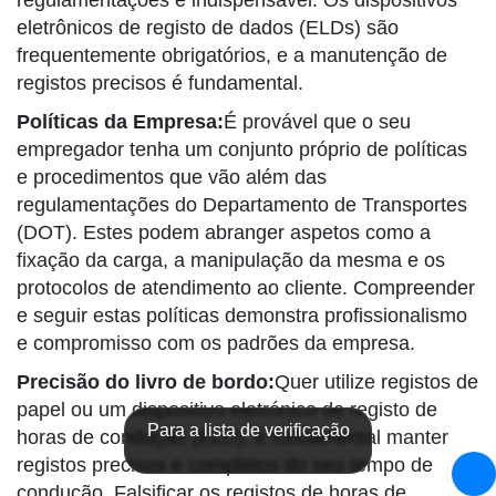
regulamentações é indispensável. Os dispositivos
eletrônicos de registo de dados (ELDs) são
frequentemente obrigatórios, e a manutenção de
registos precisos é fundamental.
Políticas da Empresa:
É provável que o seu
empregador tenha um conjunto próprio de políticas
e procedimentos que vão além das
regulamentações do Departamento de Transportes
(DOT). Estes podem abranger aspetos como a
fixação da carga, a manipulação da mesma e os
protocolos de atendimento ao cliente. Compreender
e seguir estas políticas demonstra profissionalismo
e compromisso com os padrões da empresa.
Precisão do livro de bordo:
Quer utilize registos de
papel ou um dispositivo eletrónico de registo de
Para a lista de verificação
horas de condução (ELD), é fundamental manter
registos precisos e completos do seu tempo de
condução. Falsificar os registos de horas de