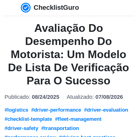
ChecklistGuro
Avaliação Do
Desempenho Do
Motorista: Um Modelo
De Lista De Verificação
Para O Sucesso
Publicado:
08/24/2025
Atualizado:
07/08/2026
#logistics
#driver-performance
#driver-evaluation
#checklist-template
#fleet-management
#driver-safety
#transportation