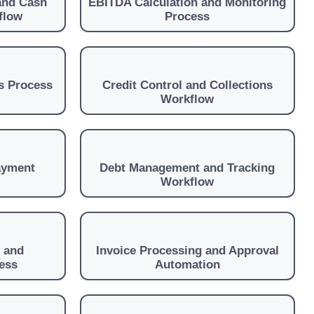
and Cash
EBITDA Calculation and Monitoring
flow
Process
s Process
Credit Control and Collections
Workflow
ayment
Debt Management and Tracking
Workflow
 and
Invoice Processing and Approval
ess
Automation