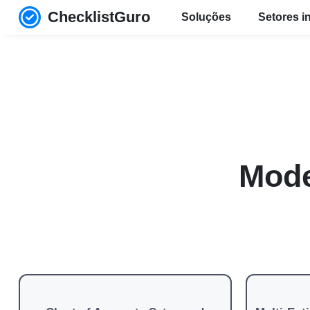
ChecklistGuro
Soluções
Setores i
Mode