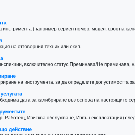
те
твие
авършването на проверката
ия
нта
инструмента (например сериен номер, модел, срок на кали
я
кция на отговорния техник или екип.
ка
инспекции, включително статус Преминава/Не преминава, н
риране
бриране на инструмента, за да определите допустимостта з
 услугата
бходима дата за калибриране въз основа на настоящите се
трументите
р. Работещ, Изисква обслужване, Извън експлоатация) сле
ащо действие