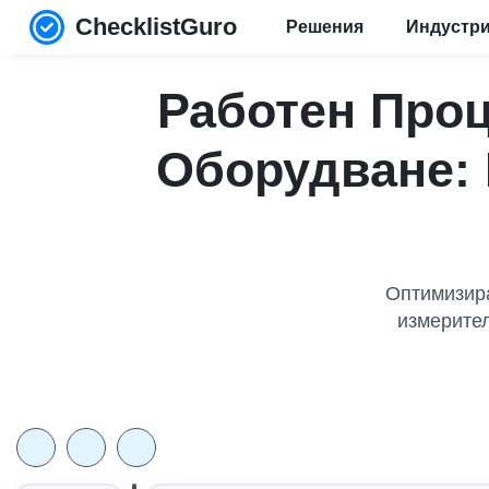
ChecklistGuro
Решения
Индустр
Работен Проц
Оборудване: 
Оптимизира
измерител