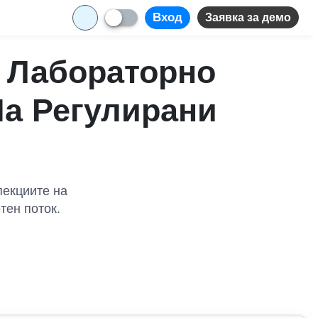
Вход
Заявка за демо
а Лабораторно
На Регулирани
пекциите на
тен поток.