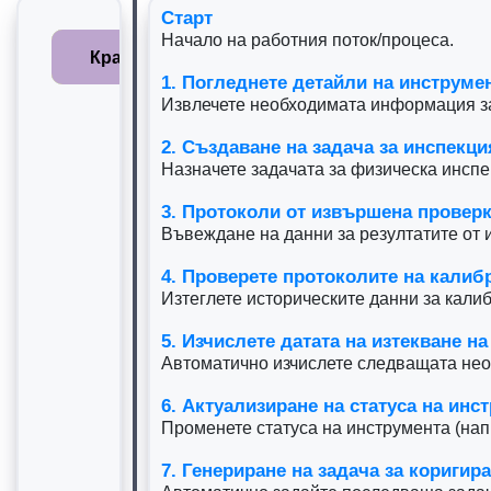
Старт
Начало на работния поток/процеса.
Старт
1. Погледнете детайли на инструмента
2. Създаване на задача за инспекция
3. Протоколи от извършена проверка
4. Проверете протоколите на калибриране
5. Изчислете датата на изтекване на услугата
6. Актуализиране на статуса на инструменти
7. Генериране на задача за коригиращо дейс
8. Генериране на доклад от крайна проверка
9. Уведомете заинтересованите страни за з
10. Запис на предпазни поддържащи действ
Край
1. Погледнете детайли на инструме
Извлечете необходимата информация за 
2. Създаване на задача за инспекци
Назначете задачата за физическа инспе
3. Протоколи от извършена провер
Въвеждане на данни за резултатите от 
4. Проверете протоколите на калиб
Изтеглете историческите данни за кали
5. Изчислете датата на изтекване на
Автоматично изчислете следващата нео
6. Актуализиране на статуса на инс
Променете статуса на инструмента (нап
7. Генериране на задача за коригир