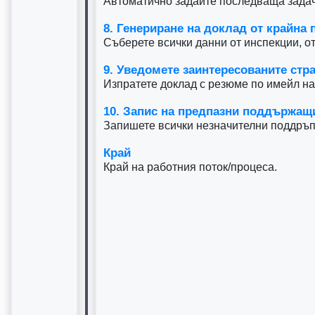
Автоматично задайте последваща задач
8. Генериране на доклад от крайна 
Съберете всички данни от инспекции, о
9. Уведомете заинтересованите стр
Изпратете доклад с резюме по имейл н
10. Запис на предпазни поддържащ
Запишете всички незначителни поддръп
Край
Край на работния поток/процеса.