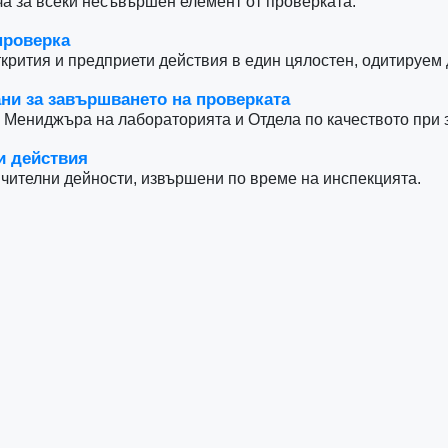
а за всеки несъвършен елемент от проверката.
проверка
ткрития и предприети действия в един цялостен, одитируем 
ани за завършването на проверката
а Мениджъра на лабораторията и Отдела по качеството при
и действия
чителни дейности, извършени по време на инспекцията.